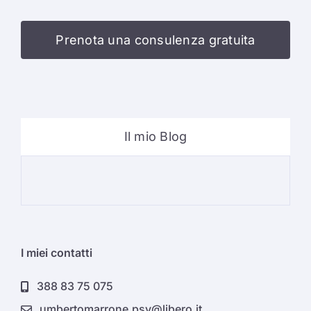
Prenota una consulenza gratuita
Il mio Blog
Psi
I miei contatti
388 83 75 075
umbertomarrone.psy@libero.it