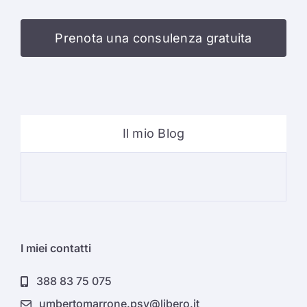
Prenota una consulenza gratuita
Il mio Blog
Psi
I miei contatti
388 83 75 075
umbertomarrone.psy@libero.it