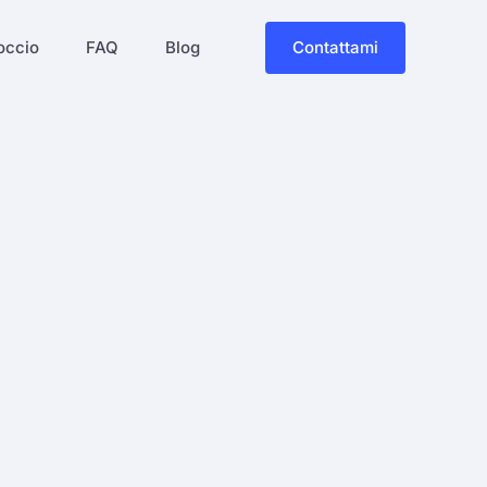
occio
FAQ
Blog
Contattami