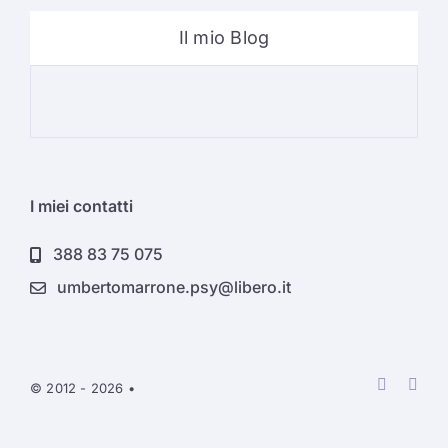
Il mio Blog
Psi
I miei contatti
388 83 75 075
umbertomarrone.psy@libero.it
© 2012 - 2026 •