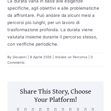
La durata varia in base alle esigenze
specifiche, agli obiettivi e alle problematiche
da affrontare. Può andare da alcuni mesi a
Blog
percorsi più lunghi, per un lavoro di
trasformazione profonda. La durata viene
valutata insieme durante il percorso stesso,
Contatti
con verifiche periodiche.
By
Giovanni
|
8 Aprile 2025
|
Iniziare un Percorso
|
0
Comments
Share This Story, Choose
Your Platform!
Facebook
X
Reddit
LinkedIn
WhatsApp
Telegram
Tumblr
Pinterest
Vk
Xing
Email