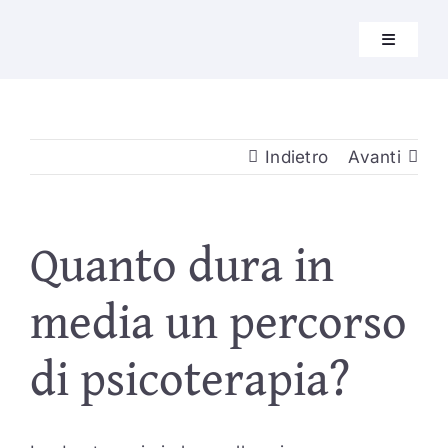
Skip
to
Toggle
Navigati
content
Home
Indietro
Avanti
Chi Sono
Quanto dura in
Approcc
media un percorso
di psicoterapia?
Percorsi
FAQ