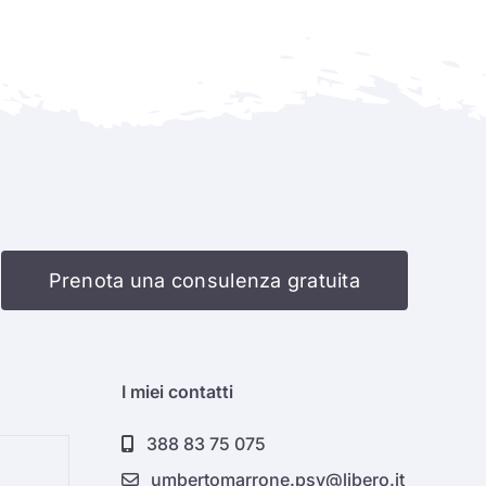
Prenota una consulenza gratuita
I miei contatti
388 83 75 075
Psicoterapia di gruppo a L’Aquila: come funz
umbertomarrone.psy@libero.it