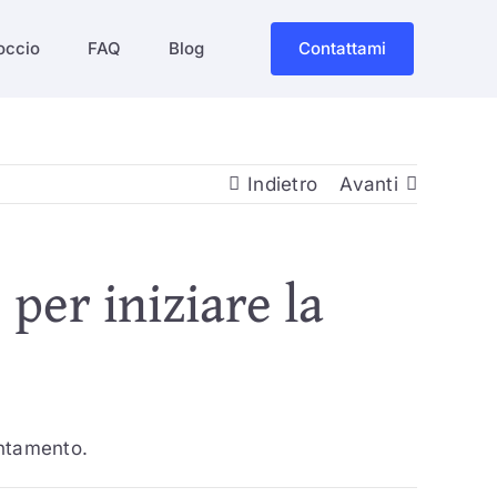
occio
FAQ
Blog
Contattami
Indietro
Avanti
per iniziare la
untamento.